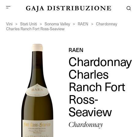
Vini
>
Stati Uniti
>
Sonoma Valley
>
RAEN
>
Chardonnay
Charles Ranch Fort Ross-Seaview
RAEN
Chardonnay
Charles
Ranch Fort
Ross-
Seaview
Chardonnay