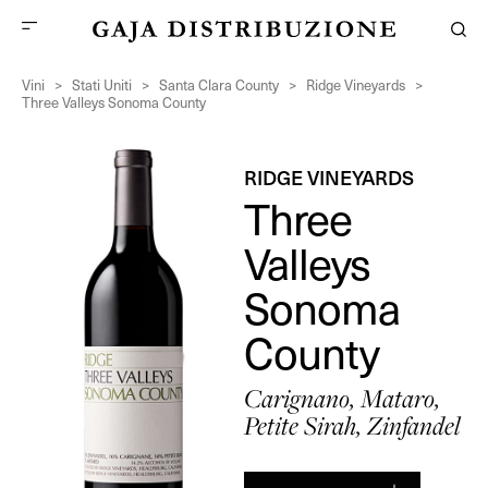
Vini
>
Stati Uniti
>
Santa Clara County
>
Ridge Vineyards
>
Three Valleys Sonoma County
RIDGE VINEYARDS
Three
Valleys
Sonoma
County
Carignano, Mataro,
Petite Sirah, Zinfandel