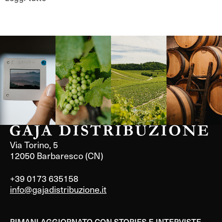
Langa, 1977
Borgogna,
Borgogna,
Instagram
Francia
Francia
Via Torino, 5
12050 Barbaresco (CN)
+39 0173 635158
info@gajadistribuzione.it
RIMANI AGGIORNATO CON STORIES E INTERVISTE