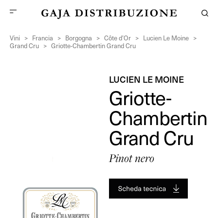
Vini
>
Francia
>
Borgogna
>
Côte d’Or
>
Lucien Le Moine
>
Grand Cru
>
Griotte-Chambertin Grand Cru
LUCIEN LE MOINE
Griotte-
Chambertin
Grand Cru
Pinot nero