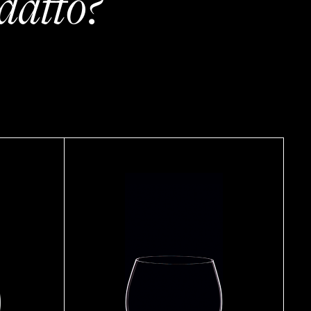
datto?