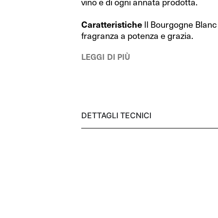
vino e di ogni annata prodotta.
RIEDEL Bar
RIEDEL Bar
Caratteristiche
Il Bourgogne Blanc
RIEDEL Bar Drink Specific Glassware
RIEDEL Bar Drink Specific Glassware
fragranza a potenza e grazia.
Happy O
Happy O
LEGGI DI PIÙ
Sommeliers
Sommeliers
Sommeliers Black Tie
Sommeliers Black Tie
Swirl
Swirl
DETTAGLI TECNICI
Manhattan
Manhattan
Vinum
Vinum
Decanter
Decanter