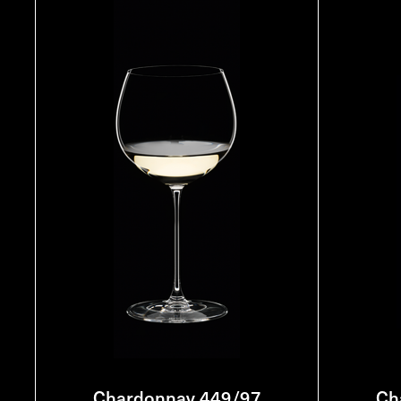
Chardonnay 449/97
Ch