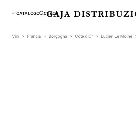
CATALOGO
CERCA
Vini
>
Francia
>
Borgogna
>
Côte d’Or
>
Lucien Le Moine