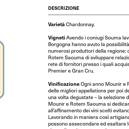
Cognac (Francia)
RIEDEL Veritas Restaurant
Cognac (Francia)
RIEDEL Veritas Restaurant
Grecia
Grecia
DESCRIZIONE
Whisky (Scozia)
Performance Restaurant
Whisky (Scozia)
Performance Restaurant
Spagna
Spagna
Varietà
Chardonnay.
Distillati di frutta (Austria)
Extreme Restaurant
Distillati di frutta (Austria)
Extreme Restaurant
Ungheria
Ungheria
Vigneti
Avendo i coniugi Souma lavor
Gin (Repubblica Ceca)
Ouverture Restaurant
Gin (Repubblica Ceca)
Ouverture Restaurant
Israele
Israele
Borgogna hanno avuto la possibilità 
Vodka (Polonia)
XL Restaurant
Vodka (Polonia)
XL Restaurant
numerosi produttori della regione:
Australia
Australia
Rotem Saouma di sviluppare relazioni
Porto (Portogallo)
Restaurant O
Porto (Portogallo)
Restaurant O
Nuova Zelanda
Nuova Zelanda
rete di fornitori presso i quali acqu
Premier e Gran Cru.
Rum (Mondo)
RIEDEL Wine Wings
Rum (Mondo)
RIEDEL Wine Wings
Stati Uniti
Stati Uniti
Vinificazione
Ogni anno Mounir e 
Fatto a mano by RIEDEL
Fatto a mano by RIEDEL
Argentina
Argentina
delle migliori appellations per poi 
una volta degustate – la selezione d
RIEDEL Degustazione
RIEDEL Degustazione
Sud Africa
Sud Africa
Mounir e Rotem Saouma si dedicano,
Wine Friendly
Wine Friendly
all’affinamento dei vini scelti evitand
Lavorando in maniera così artigia
RIEDEL Bar Distillati
RIEDEL Bar Distillati
possono assecondare ed esaltare le 