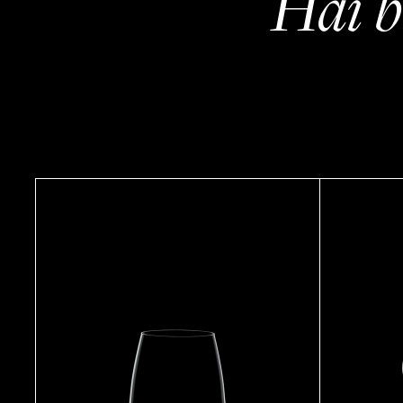
Hai b