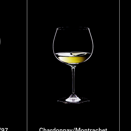
/97
Chardonnay/Montrachet