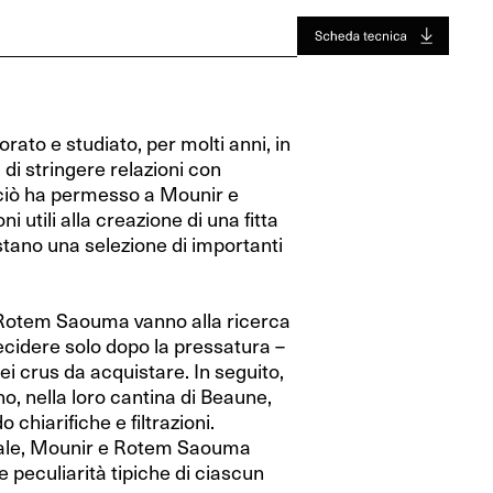
Jura
Toro
Jura
Toro
Valle Del Rodano
Valle Del Rodano
Bordeaux
Bordeaux
ato e studiato, per molti anni, in
Sauternes-Barsac
Sauternes-Barsac
di stringere relazioni con
 ciò ha permesso a Mounir e
 utili alla creazione di una fitta
istano una selezione di importanti
Rotem Saouma vanno alla ricerca
decidere solo dopo la pressatura –
ei crus da acquistare. In seguito,
 nella loro cantina di Beaune,
o chiarifiche e filtrazioni.
nale, Mounir e Rotem Saouma
peculiarità tipiche di ciascun