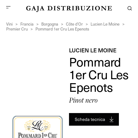
Vini
>
Francia
>
Borgogna
>
Côte d’Or
>
Lucien Le Moine
>
Premier Cru
>
Pommard 1er Cru Les Epenots
LUCIEN LE MOINE
Pommard
1er Cru Les
Epenots
Pinot nero