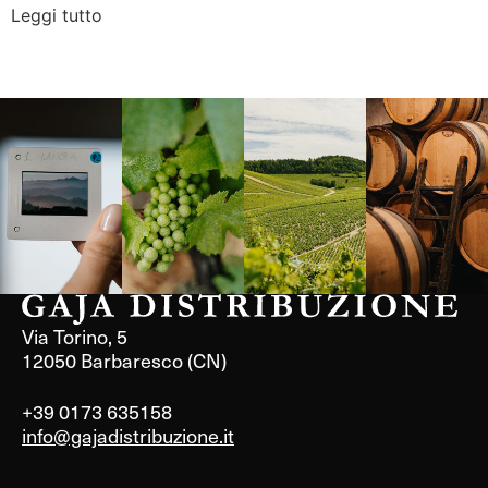
Leggi tutto
Langa, 1977
Borgogna,
Borgogna,
Instagram
Francia
Francia
Via Torino, 5
12050 Barbaresco (CN)
+39 0173 635158
info@gajadistribuzione.it