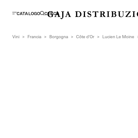
CATALOGO
CERCA
Vini
>
Francia
>
Borgogna
>
Côte d’Or
>
Lucien Le Moine