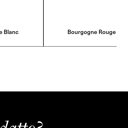
e Blanc
Bourgogne Rouge
datto?