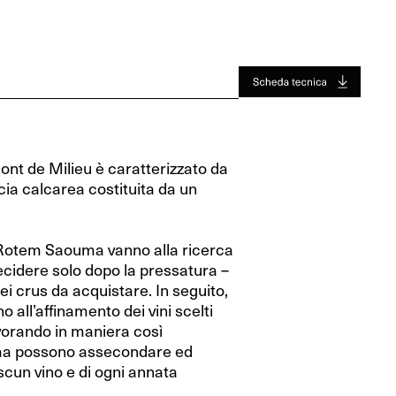
Jura
Toro
Jura
Toro
Valle Del Rodano
Valle Del Rodano
Bordeaux
Bordeaux
Sauternes-Barsac
Sauternes-Barsac
Mont de Milieu è caratterizzato da
cia calcarea costituita da un
Rotem Saouma vanno alla ricerca
decidere solo dopo la pressatura –
ei crus da acquistare. In seguito,
ll’affinamento dei vini scelti
Lavorando in maniera così
ma possono assecondare ed
ascun vino e di ogni annata