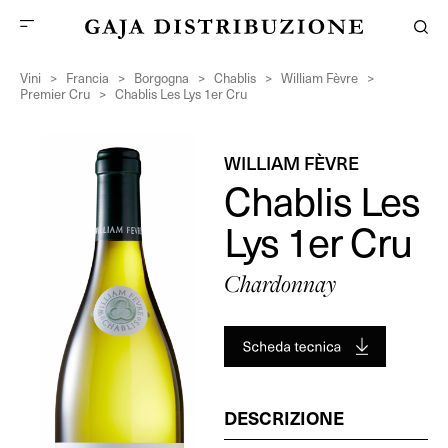
Vini
>
Francia
>
Borgogna
>
Chablis
>
William Fèvre
>
Premier Cru
>
Chablis Les Lys 1er Cru
WILLIAM FÈVRE
Chablis Les
Lys 1er Cru
Chardonnay
DESCRIZIONE