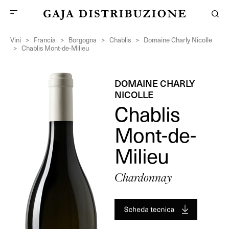
Vini
>
Francia
>
Borgogna
>
Chablis
>
Domaine Charly Nicolle
>
Chablis Mont-de-Milieu
DOMAINE CHARLY
NICOLLE
Chablis
Mont-de-
Milieu
Chardonnay