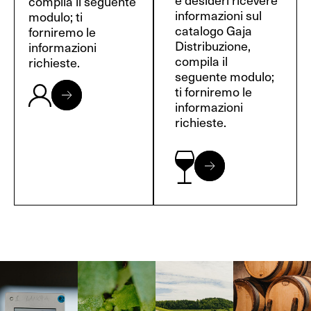
compila il seguente
informazioni sul
modulo; ti
catalogo Gaja
forniremo le
Distribuzione,
informazioni
compila il
richieste.
seguente modulo;
ti forniremo le
informazioni
richieste.
Langa, 1977
Borgogna,
Borgogna,
Instagram
Francia
Francia