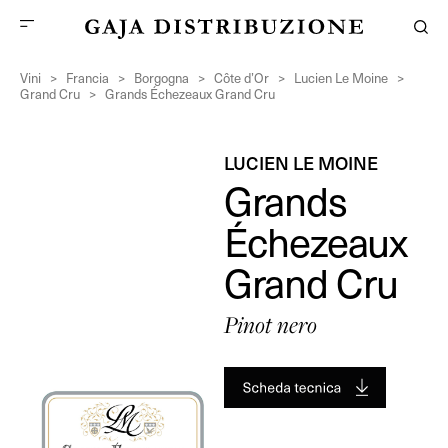
Vini
>
Francia
>
Borgogna
>
Côte d’Or
>
Lucien Le Moine
>
Grand Cru
>
Grands Échezeaux Grand Cru
LUCIEN LE MOINE
Grands
Échezeaux
Grand Cru
Pinot nero