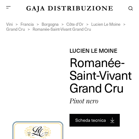
Vini
>
Francia
>
Borgogna
>
Côte d’Or
>
Lucien Le Moine
>
Grand Cru
>
Romanée-Saint-Vivant Grand Cru
LUCIEN LE MOINE
Romanée-
Saint-Vivant
Grand Cru
Pinot nero