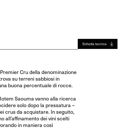
Jura
Toro
Jura
Toro
Valle Del Rodano
Valle Del Rodano
Bordeaux
Bordeaux
Sauternes-Barsac
Sauternes-Barsac
 Premier Cru della denominazione
ova su terreni sabbiosi in
 una buona percentuale di rocce.
Rotem Saouma vanno alla ricerca
decidere solo dopo la pressatura –
ei crus da acquistare. In seguito,
ll’affinamento dei vini scelti
Lavorando in maniera così