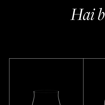
Hai b