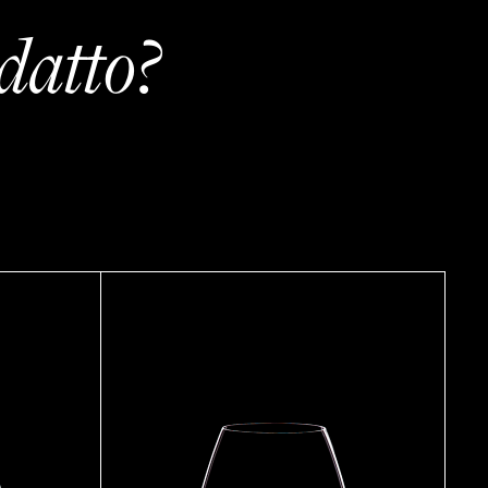
datto?