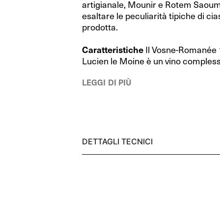
artigianale, Mounir e Rotem Saou
RIEDEL Bar
RIEDEL Bar
esaltare le peculiarità tipiche di ci
RIEDEL Bar Drink Specific Glassware
RIEDEL Bar Drink Specific Glassware
prodotta.
Happy O
Happy O
Caratteristiche
Il Vosne-Romanée 
Lucien le Moine è un vino compless
Sommeliers
Sommeliers
LEGGI DI PIÙ
Sommeliers Black Tie
Sommeliers Black Tie
Swirl
Swirl
Manhattan
Manhattan
DETTAGLI TECNICI
Vinum
Vinum
Decanter
Decanter