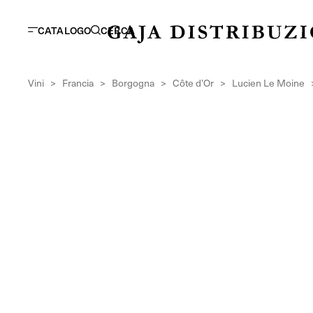
CATALOGO
CERCA
Vini
>
Francia
>
Borgogna
>
Côte d’Or
>
Lucien Le Moine