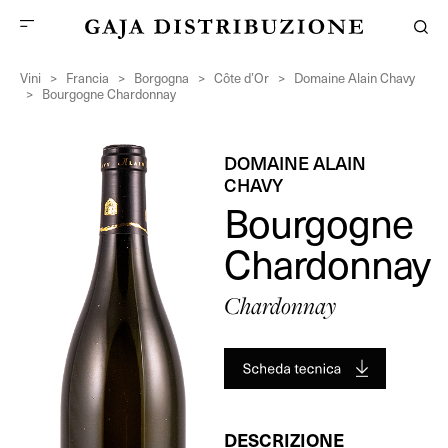
Vini
>
Francia
>
Borgogna
>
Côte d’Or
>
Domaine Alain Chavy
>
Bourgogne Chardonnay
DOMAINE ALAIN
CHAVY
Bourgogne
Chardonnay
Chardonnay
DESCRIZIONE