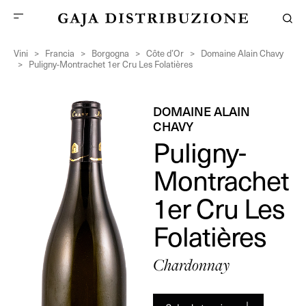
Vini
>
Francia
>
Borgogna
>
Côte d’Or
>
Domaine Alain Chavy
>
Puligny-Montrachet 1er Cru Les Folatières
DOMAINE ALAIN
CHAVY
Puligny-
Montrachet
1er Cru Les
Folatières
Chardonnay