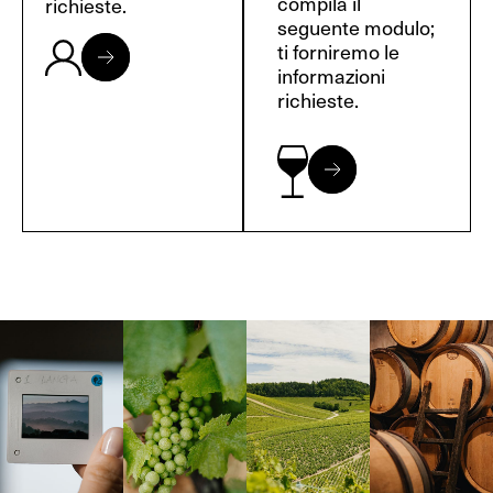
compila il
richieste.
seguente modulo;
ti forniremo le
informazioni
richieste.
Langa, 1977
Borgogna,
Borgogna,
Instagram
Francia
Francia