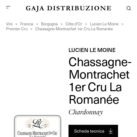
Vini
>
Francia
>
Borgogna
>
Côte d’Or
>
Lucien Le Moine
>
Premier Cru
>
Chassagne-Montrachet 1er Cru La Romanée
LUCIEN LE MOINE
Chassagne-
Montrachet
1er Cru La
Romanée
Chardonnay