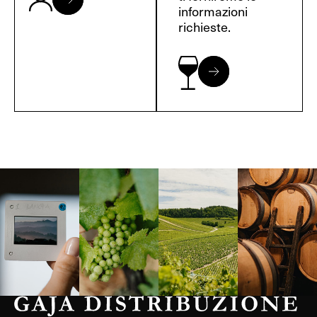
informazioni
richieste.
Langa, 1977
Borgogna,
Borgogna,
Instagram
Francia
Francia