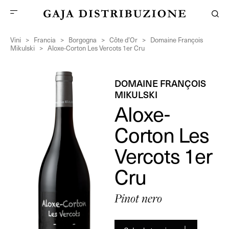
Vini
>
Francia
>
Borgogna
>
Côte d’Or
>
Domaine François
Mikulski
>
Aloxe-Corton Les Vercots 1er Cru
DOMAINE FRANÇOIS
MIKULSKI
Aloxe-
Corton Les
Vercots 1er
Cru
Pinot nero