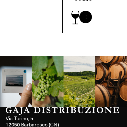
Langa, 1977
Borgogna,
Borgogna,
Instagram
Francia
Francia
Via Torino, 5
12050 Barbaresco (CN)