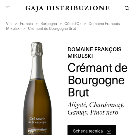
Vini
>
Francia
>
Borgogna
>
Côte d’Or
>
Domaine François
Mikulski
>
Crémant de Bourgogne Brut
DOMAINE FRANÇOIS
MIKULSKI
Crémant de
Bourgogne
Brut
Aligoté, Chardonnay,
Gamay, Pinot nero