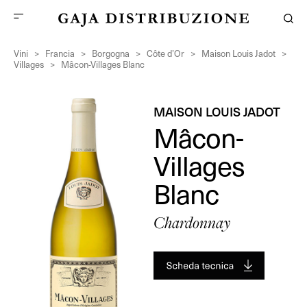
Vini
>
Francia
>
Borgogna
>
Côte d’Or
>
Maison Louis Jadot
>
Villages
>
Mâcon-Villages Blanc
MAISON LOUIS JADOT
Mâcon-
Villages
Blanc
Chardonnay