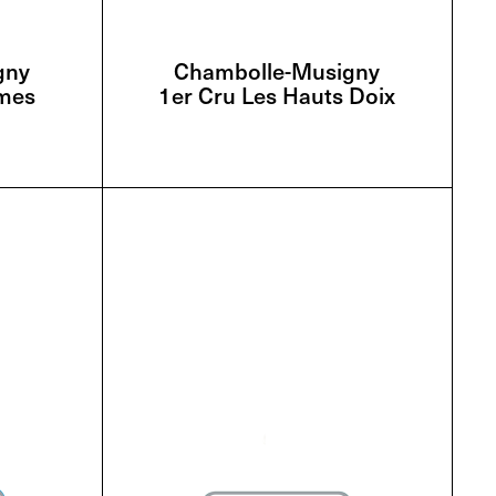
gny
Chambolle-Musigny
rmes
1er Cru Les Hauts Doix