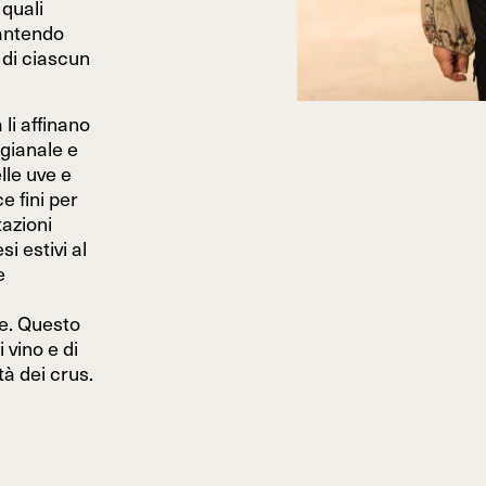
quali
rantendo
 di ciascun
li affinano
gianale e
lle uve e
e fini per
azioni
i estivi al
e
ve. Questo
 vino e di
tà dei crus.