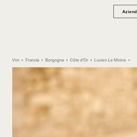
Aziend
Vini
>
Francia
>
Borgogna
>
Côte d’Or
>
Lucien Le Moine
>