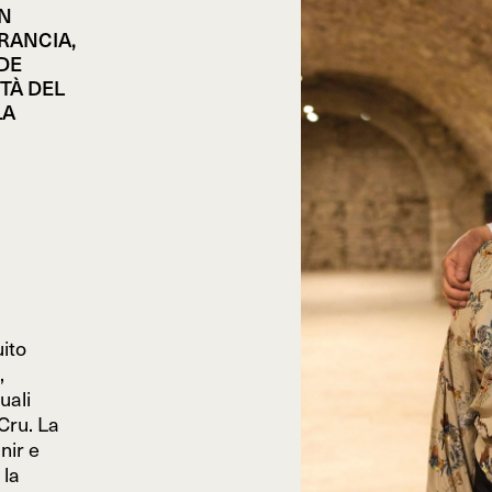
ON
RANCIA,
DE
TÀ DEL
LA
uito
,
uali
Cru. La
nir e
 la