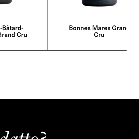
-Bâtard-
Bonnes Mares Grand
Grand Cru
Cru
datto?