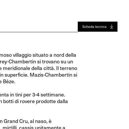
Jura
Toro
Jura
Toro
Valle Del Rodano
Valle Del Rodano
Bordeaux
Bordeaux
Sauternes-Barsac
Sauternes-Barsac
so villaggio situato a nord della
vrey-Chambertin si trovano su un
e meridionale della città. Il terreno
 in superficie. Mazis-Chambertin si
e Bèze.
nta in tini per 3-4 settimane.
 botti di rovere prodotte dalla
n Grand Cru, al naso, è
mirtilli, cassis unitamente a