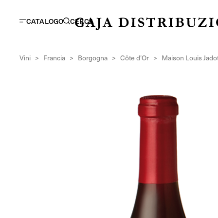
CATALOGO
CERCA
Vini
>
Francia
>
Borgogna
>
Côte d’Or
>
Maison Louis Jado