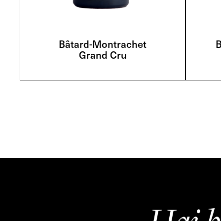
Bâtard-Montrachet
B
Grand Cru
Hai b