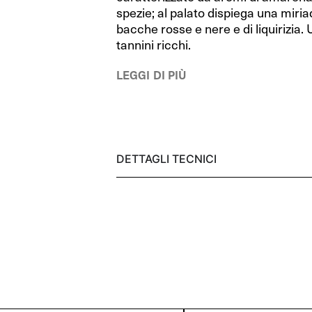
RIEDEL Bar
RIEDEL Bar
spezie; al palato dispiega una miria
bacche rosse e nere e di liquirizia.
RIEDEL Bar Drink Specific Glassware
RIEDEL Bar Drink Specific Glassware
tannini ricchi.
Happy O
Happy O
LEGGI DI PIÙ
Sommeliers
Sommeliers
Sommeliers Black Tie
Sommeliers Black Tie
Swirl
Swirl
DETTAGLI TECNICI
Manhattan
Manhattan
Vinum
Vinum
Decanter
Decanter