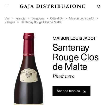
Vini
>
Francia
>
Borgogna
>
Côte d’Or
>
Maison Louis Jadot
>
Villages
>
Santenay Rouge Clos de Malte
MAISON LOUIS JADOT
Santenay
Rouge Clos
de Malte
Pinot nero