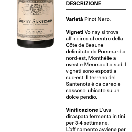
DESCRIZIONE
Varietà
Pinot Nero.
Vigneti
Volnay si trova
all’incirca al centro della
Côte de Beaune,
delimitata da Pommard a
nord-est, Monthélie a
ovest e Meursault a sud. I
vigneti sono esposti a
sud-est. Il terreno del
Santenots è calcareo e
sassoso, ubicato su un
dolce pendio.
Vinificazione
L’uva
diraspata fermenta in tini
per 3-4 settimane.
L’affinamento avviene per