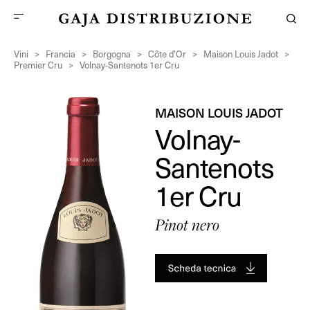
Vini
>
Francia
>
Borgogna
>
Côte d’Or
>
Maison Louis Jadot
>
Premier Cru
>
Volnay-Santenots 1er Cru
MAISON LOUIS JADOT
Volnay-
Santenots
1er Cru
Pinot nero