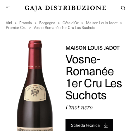
Vini
>
Francia
>
Borgogna
>
Côte d’Or
>
Maison Louis Jadot
>
Premier Cru
>
Vosne-Romanée 1er Cru Les Suchots
MAISON LOUIS JADOT
Vosne-
Romanée
1er Cru Les
Suchots
Pinot nero